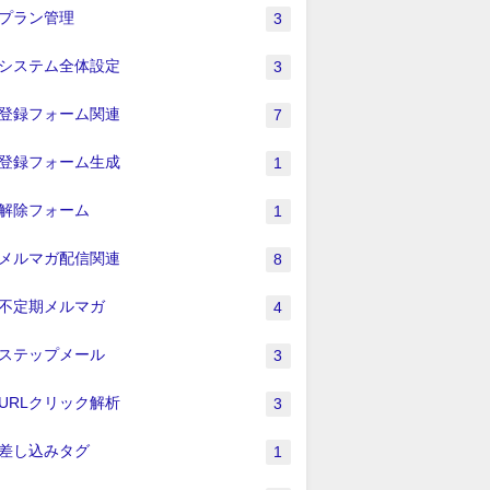
プラン管理
3
システム全体設定
3
登録フォーム関連
7
登録フォーム生成
1
解除フォーム
1
メルマガ配信関連
8
不定期メルマガ
4
ステップメール
3
URLクリック解析
3
差し込みタグ
1