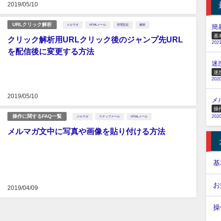
2019/05/10
URLクリック解析
メルマガ
HTMLメール
管理設定
解析
簡
基
クリック解析用URLクリック後のジャンプ先URL
2021
を配信後に変更する方法
迷
迷
2020
2019/05/10
メ
操
操作に関するFAQ一覧
2020
メルマガ
ステップメール
HTMLメール
メルマガ文中に写真や画像を貼り付ける方法
基
お
2019/04/09
操