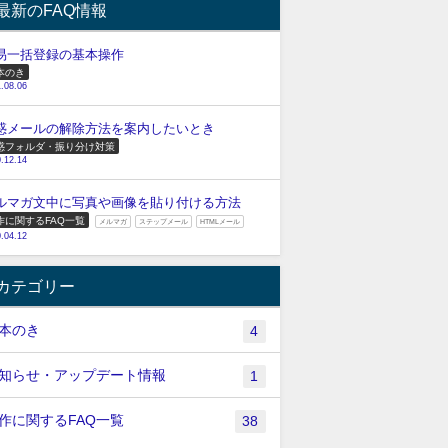
最新のFAQ情報
易一括登録の基本操作
本のき
.08.06
惑メールの解除方法を案内したいとき
惑フォルダ・振り分け対策
.12.14
ルマガ文中に写真や画像を貼り付ける方法
作に関するFAQ一覧
メルマガ
ステップメール
HTMLメール
.04.12
カテゴリー
本のき
4
知らせ・アップデート情報
1
作に関するFAQ一覧
38